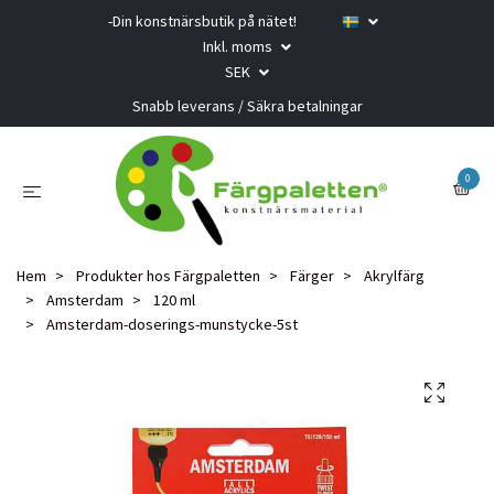
-Din konstnärsbutik på nätet!
Inkl. moms
SEK
Snabb leverans / Säkra betalningar
0
Hem
Produkter hos Färgpaletten
Färger
Akrylfärg
Amsterdam
120 ml
Amsterdam-doserings-munstycke-5st