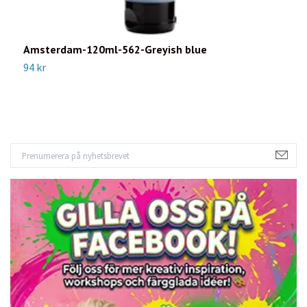
Amsterdam-120ml-562-Greyish blue
A
94 kr
9