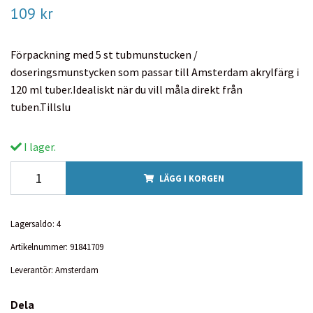
109 kr
Förpackning med 5 st tubmunstucken /
doseringsmunstycken som passar till Amsterdam akrylfärg i
120 ml tuber.Idealiskt när du vill måla direkt från
tuben.Tillslu
I lager.
LÄGG I KORGEN
Lagersaldo:
4
Artikelnummer:
91841709
Leverantör:
Amsterdam
Dela