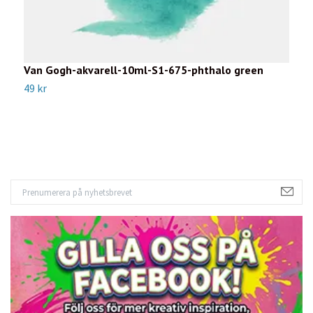
Van Gogh-akvarell-10ml-S1-675-phthalo green
V
49 kr
4