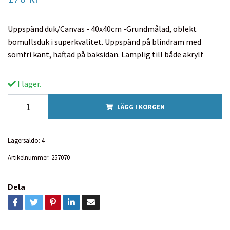
Uppspänd duk/Canvas - 40x40cm -Grundmålad, oblekt
bomullsduk i superkvalitet. Uppspänd på blindram med
sömfri kant, häftad på baksidan. Lämplig till både akrylf
I lager.
LÄGG I KORGEN
Lagersaldo:
4
Artikelnummer:
257070
Dela