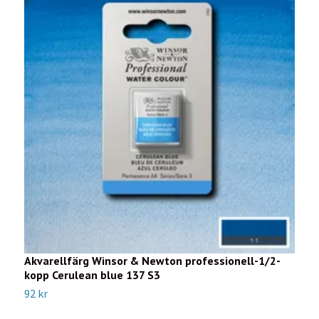
Akvarellfärg Winsor & Newton professionell-1/2-
A
kopp Cerulean blue 137 S3
k
92 kr
7