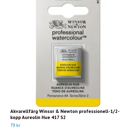
Akvarellfärg Winsor & Newton professionell-1/2-
A
kopp Aureolin Hue 417 S2
k
79 kr
7