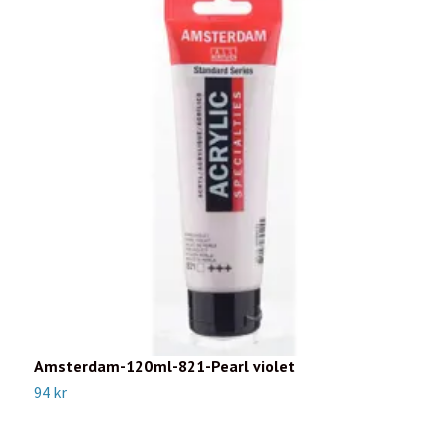
Amsterdam-120ml-821-Pearl violet
A
94 kr
1