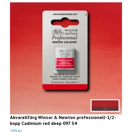
Akvarellfärg Winsor & Newton professionell-1/2-
A
kopp Cadmium red deep 097 S4
k
109 kr
7