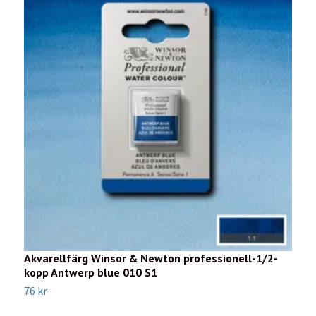
Akvarellfärg Winsor & Newton professionell-1/2-
A
kopp Antwerp blue 010 S1
k
76 kr
7