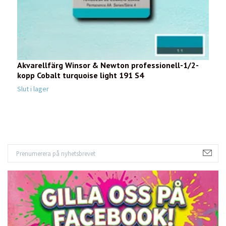
Akvarellfärg Winsor & Newton professionell-1/2-
A
kopp Cobalt turquoise light 191 S4
k
7
Slut i lager