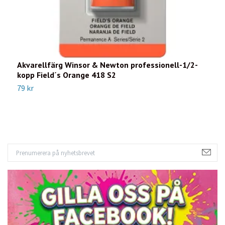
Akvarellfärg Winsor & Newton professionell-1/2-
A
kopp Field´s Orange 418 S2
k
79 kr
9