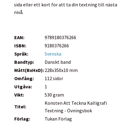
sida eller ett kort för att ta din textning till nästa
nivå.
EAN:
9789180376266
ISBN:
9180376266
Språk:
Svenska
Bandtyp:
Danskt band
Mått(BxHxD):
228x350x10 mm
Omfång:
112 sidor
Utgåva:
1
Vikt:
530 gram
Konsten Att Teckna Kalligrafi
Titel:
Textning - Övningsbok
Förlag:
Tukan Förlag