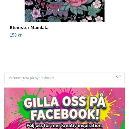
Blomster Mandala
K
a
159 kr
1