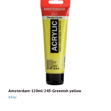
Amsterdam-120ml-243-Greenish yellow
A
94 kr
9