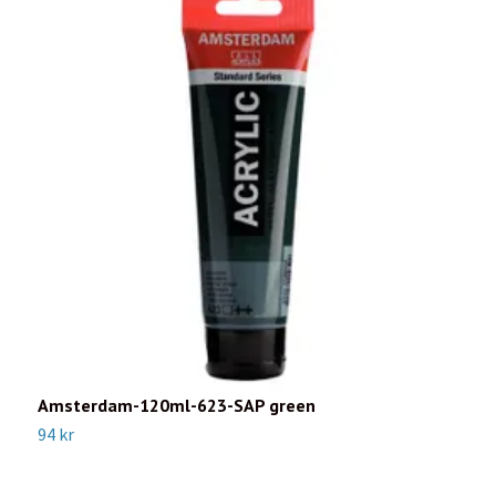
Amsterdam-120ml-623-SAP green
A
94 kr
9