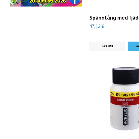
Spänntång med fjäd
47,13 €
LÄS MER