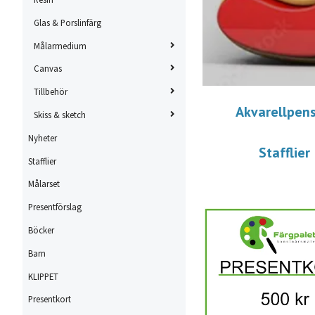
Glas & Porslinfärg
Målarmedium
Canvas
Tillbehör
Akvarellpens
Skiss & sketch
Nyheter
Stafflier
Stafflier
Målarset
Presentförslag
Böcker
Barn
KLIPPET
Presentkort