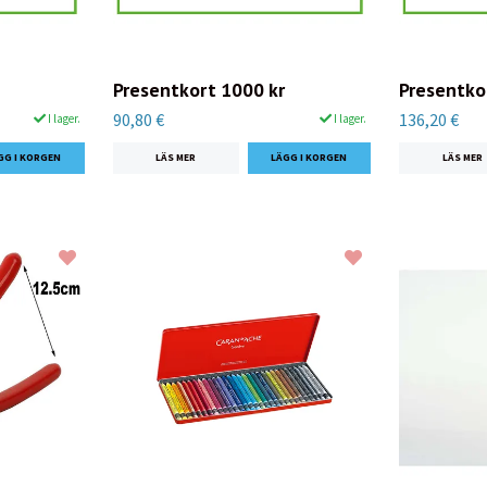
Presentkort 1000 kr
Presentko
90,80 €
136,20 €
I lager.
I lager.
LÄS MER
LÄS MER