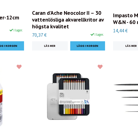
Caran d'Ache Neocolor II – 30
Impasto Me
er-12cm
vattenlösliga akvarellkritor av
W&N - 60 
högsta kvalitet
14,44 €
I lager.
70,37 €
I lager.
LÄS MER
LÄS MER
Nyhetsbrev!
Missa inga nyheter & specialerbjudande hos oss.
Anmäl dig till vårt nyhetsbrev & erhåll 5% rabatt på din första
order!