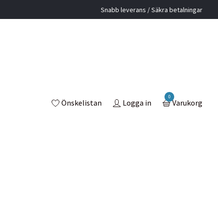
Snabb leverans / Säkra betalningar
0
Önskelistan
Logga in
Varukorg