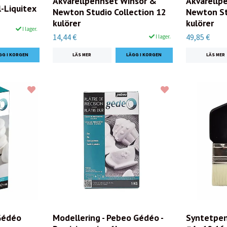
Akvarellpennset Winsor &
Akvarellp
-Liquitex
Newton Studio Collection 12
Newton St
kulörer
kulörer
I lager.
14,44 €
49,85 €
I lager.
LÄS MER
LÄS MER
Gédéo
Modellering - Pebeo Gédéo -
Syntetpen