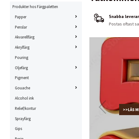
Produkter hos Färgpaletten
Snabba levera
Papper
Postas oftast 
Penslar
Akvarellfärg
Akrylfärg
Pouring
Oljefärg
Pigment
Gouache
Alcohol ink
Relief/kontur
Sprayfärg
Gips
Resin