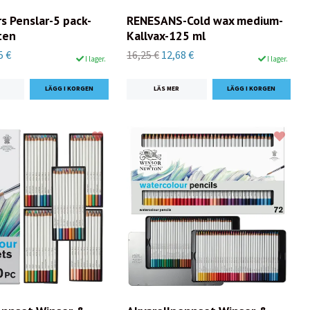
s Penslar-5 pack-
RENESANS-Cold wax medium-
ten
Kallvax-125 ml
5 €
16,25 €
12,68 €
I lager.
I lager.
LÄS MER