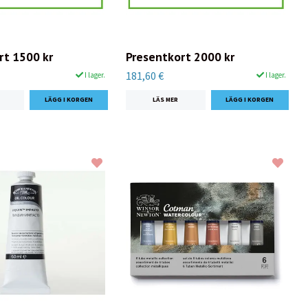
rt 1500 kr
Presentkort 2000 kr
181,60 €
I lager.
I lager.
LÄS MER