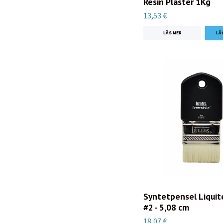
Resin Plaster 1Kg
13,53 €
LÄS MER
Syntetpensel Liquit
#2 - 5,08 cm
18,07 €