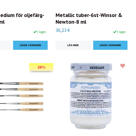
dium för oljefärg-
Metallic tuber-6st-Winsor &
ml
Newton-8 ml
36,23 €
I lager.
I lager.
LÄS MER
20%