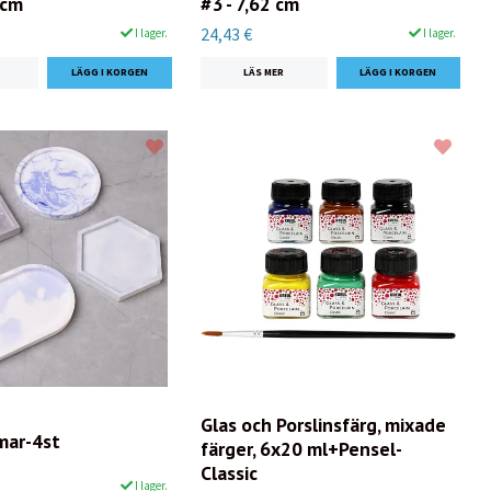
 cm
#3 - 7,62 cm
24,43 €
I lager.
I lager.
LÄS MER
Glas och Porslinsfärg, mixade
mar-4st
färger, 6x20 ml+Pensel-
Classic
I lager.