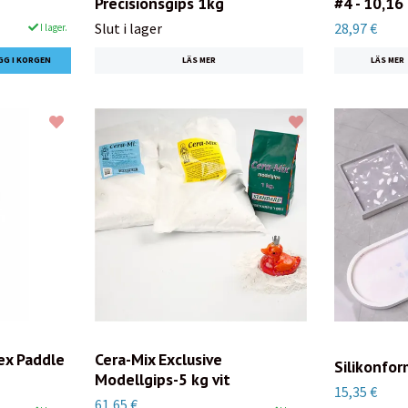
Precisionsgips 1kg
#4 - 10,16
Slut i lager
28,97 €
I lager.
LÄS MER
LÄS MER
ex Paddle
Cera-Mix Exclusive
Silikonfor
Modellgips-5 kg vit
15,35 €
61,65 €