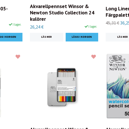
Akvarellpennset Winsor &
05-
Long Liner
Newton Studio Collection 24
Färgpalet
kulörer
45,31 €
36,2
I lager.
26,24 €
I lager.
Registrera mig nu
LÄS MER
LÄS MER