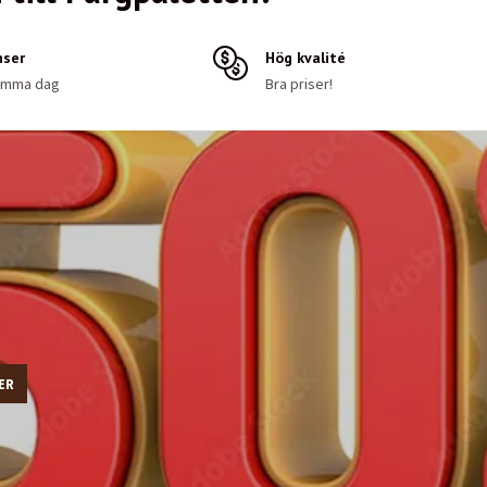
nser
Hög kvalité
samma dag
Bra priser!