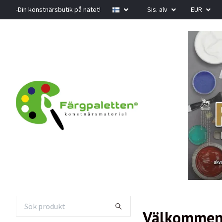
-Din konstnärsbutik på nätet!
Sis. alv
EUR
Välkommen 