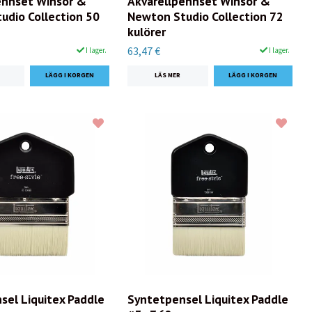
ennset Winsor &
Akvarellpennset Winsor &
udio Collection 50
Newton Studio Collection 72
kulörer
63,47 €
I lager.
I lager.
LÄS MER
sel Liquitex Paddle
Syntetpensel Liquitex Paddle