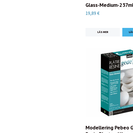
Glass-Medium-237ml
19,89 €
LÄS MER
Modellering Pebeo 