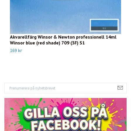
Akvarellfärg Winsor & Newton professionell 14ml
A
Winsor blue (red shade) 709 (3F) S1
Y
169 kr
1