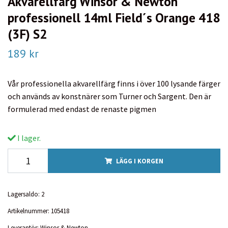
Akvarellfärg Winsor & Newton
professionell 14ml Field´s Orange 418
(3F) S2
189 kr
Vår professionella akvarellfärg finns i över 100 lysande färger
och används av konstnärer som Turner och Sargent. Den är
formulerad med endast de renaste pigmen
I lager.
LÄGG I KORGEN
Lagersaldo:
2
Artikelnummer:
105418
Leverantör:
Winsor & Newton